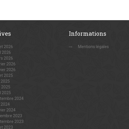
ives
Informations
let 2026
Mentions légales
il 2026
s 2026
rier 2026
vier 2026
let 2025
n 2025
 2025
il 2025
tembre 2024
n 2024
vier 2024
embre 2023
tembre 2023
let 2023