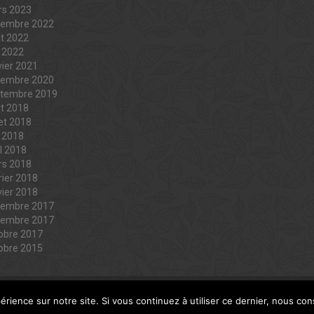
s 2023
embre 2022
t 2022
n 2022
vier 2021
embre 2020
tembre 2019
t 2018
let 2018
n 2018
il 2018
s 2018
rier 2018
vier 2018
embre 2017
embre 2017
obre 2017
obre 2015
Copyright © 2017 - Amperel.fr - Tous droits réservés
érience sur notre site. Si vous continuez à utiliser ce dernier, nous co