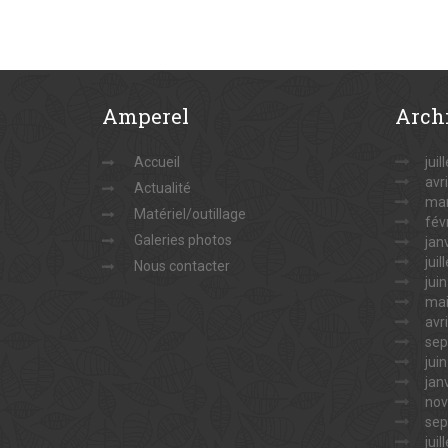
Amperel
Arch
Accueil
juil
avr
Actualité
mar
Matériel/outillage
fév
Galeries photos
jan
juil
Nous contacter
jui
mai
avr
sep
jui
jan
nov
sep
juil