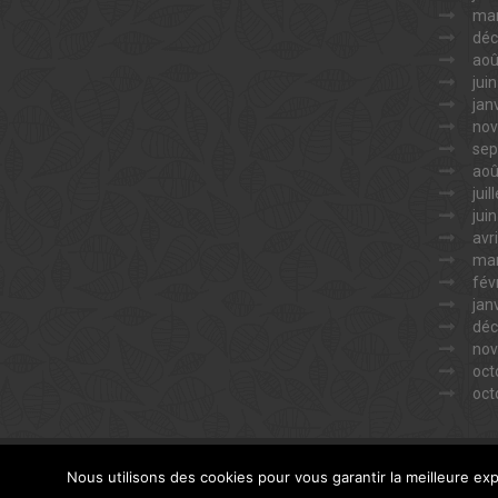
mar
déc
aoû
jui
jan
nov
sep
aoû
juil
jui
avr
mar
fév
jan
déc
nov
oct
oct
Nous utilisons des cookies pour vous garantir la meilleure exp