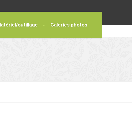
atériel/outillage
Galeries photos