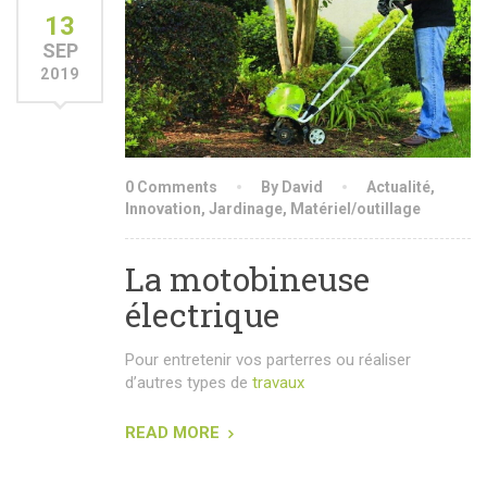
13
SEP
2019
0 Comments
By David
Actualité
,
Innovation
,
Jardinage
,
Matériel/outillage
La motobineuse
électrique
Pour entretenir vos parterres ou réaliser
d’autres types de
travaux
READ MORE