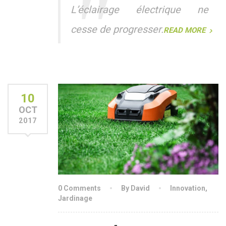
L’éclairage électrique ne
cesse de progresser.
READ MORE
10
OCT
2017
0 Comments
By David
Innovation
,
Jardinage