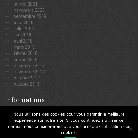
janvier 2021
novembre 2020
septembre 2019
août 2018
juillet 2018
juin 2018
avril 2018
mars 2018
février 2018
janvier 2018
décembre 2017
novembre 2017
octobre 2017
octobre 2015
Informations
Mentions légales
Nous utilisons des cookies pour vous garantir la meilleure
expérience sur notre site. Si vous continuez à utiliser ce
dernier, nous considérerons que vous acceptez l'utilisation des
cookies.