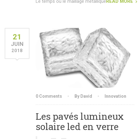
Le temps où le maillage métallique
READ MORE
21
JUIN
2018
0 Comments
By David
Innovation
Les pavés lumineux
solaire led en verre