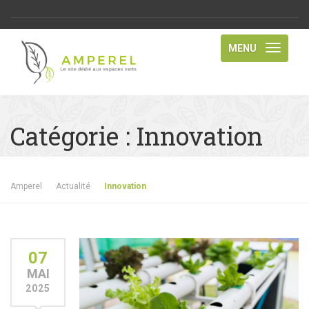
MENU
Catégorie :
Innovation
Amperel
Actualité
Innovation
07
MAI
2025