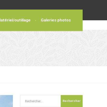
atériel/outillage
Galeries photos