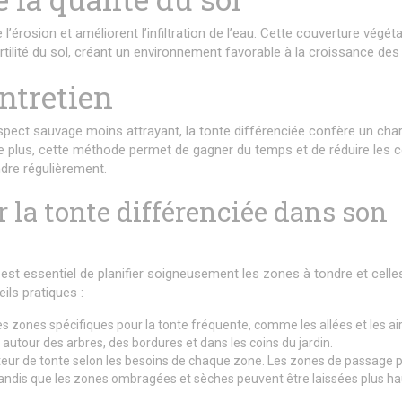
’érosion et améliorent l’infiltration de l’eau. Cette couverture végéta
fertilité du sol, créant un environnement favorable à la croissance des
ntretien
aspect sauvage moins attrayant, la tonte différenciée confère un ch
 De plus, cette méthode permet de gagner du temps et de réduire les 
ndre régulièrement.
la tonte différenciée dans son
l est essentiel de planifier soigneusement les zones à tondre et celle
ils pratiques :
es zones spécifiques pour la tonte fréquente, comme les allées et les ai
 autour des arbres, des bordures et dans les coins du jardin.
teur de tonte selon les besoins de chaque zone. Les zones de passage 
 tandis que les zones ombragées et sèches peuvent être laissées plus ha