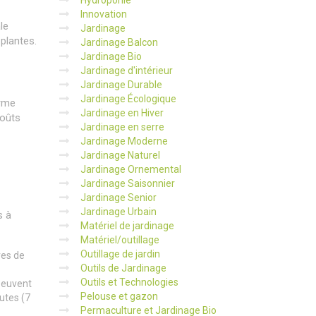
Hydroponie
Innovation
le
Jardinage
 plantes.
Jardinage Balcon
Jardinage Bio
Jardinage d'intérieur
Jardinage Durable
Jardinage Écologique
arme
Jardinage en Hiver
coûts
Jardinage en serre
Jardinage Moderne
Jardinage Naturel
Jardinage Ornemental
Jardinage Saisonnier
Jardinage Senior
Jardinage Urbain
s à
Matériel de jardinage
Matériel/outillage
Outillage de jardin
res de
Outils de Jardinage
Outils et Technologies
peuvent
Pelouse et gazon
utes (7
Permaculture et Jardinage Bio