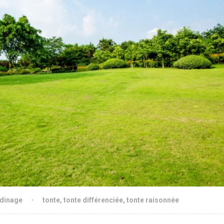
dinage
tonte
,
tonte différenciée
,
tonte raisonnée