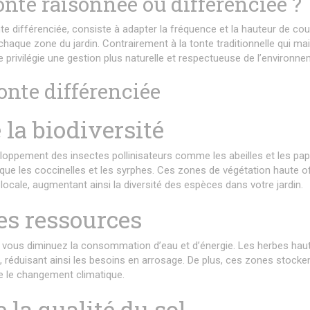
onte raisonnée ou différenciée ?
te différenciée, consiste à adapter la fréquence et la hauteur de co
haque zone du jardin. Contrairement à la tonte traditionnelle qui mai
privilégie une gestion plus naturelle et respectueuse de l’environne
onte différenciée
 la biodiversité
eloppement des insectes pollinisateurs comme les abeilles et les papi
ls que les coccinelles et les syrphes. Ces zones de végétation haute o
locale, augmentant ainsi la diversité des espèces dans votre jardin.
es ressources
, vous diminuez la consommation d’eau et d’énergie. Les herbes hau
é, réduisant ainsi les besoins en arrosage. De plus, ces zones stocke
re le changement climatique.
 la qualité du sol