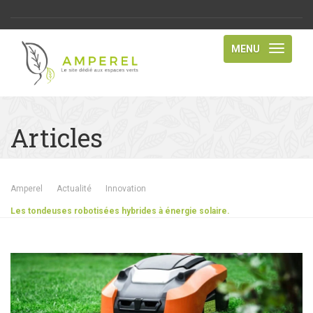
MENU
Articles
Amperel
Actualité
Innovation
Les tondeuses robotisées hybrides à énergie solaire.