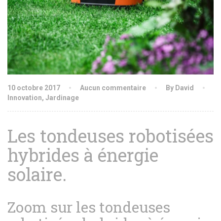
10 octobre 2017
Aucun commentaire
By David
Innovation
,
Jardinage
Les tondeuses robotisées
hybrides à énergie
solaire.
Zoom sur les tondeuses