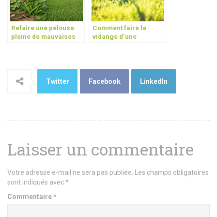
Refaire une pelouse
Comment faire la
pleine de mauvaises
vidange d’une
herbes en 5 étapes
tondeuse à gazon : Le
guide ultime
Twitter
Facebook
LinkedIn
Laisser un commentaire
Votre adresse e-mail ne sera pas publiée.
Les champs obligatoires
sont indiqués avec
*
Commentaire
*