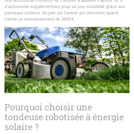
Une autonomie d’environ 40 minutes à laquelle s’ajoute 50 %
d’autonomie supplémentaire pour un jour ensoleillé grâce aux
panneaux solaires. Un pari sur l’avenir qui nécessite quand
même un investissement de 2000 €.
Pourquoi choisir une
tondeuse robotisée à énergie
solaire ?