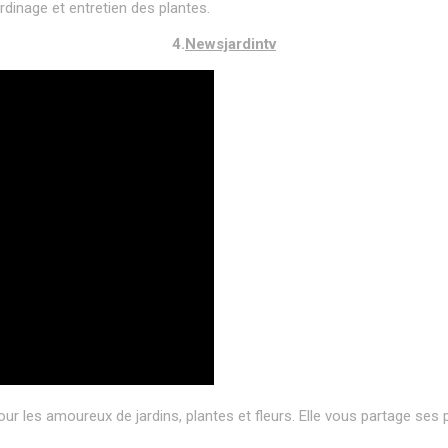
rdinage et entretien des plantes.
4.
Newsjardintv
r les amoureux de jardins, plantes et fleurs. Elle vous partage ses p