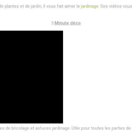
 plantes et de jardin, il vous fait aimer le
jardinage
. Ses vidéos vous
3.
Minute déco
 de bricolage et astuces jardinage. Utile pour toutes les parties de