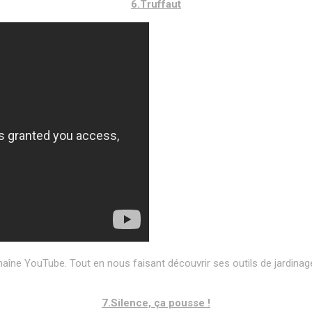
6.Truffaut
haîne YouTube. Tout en nous faisant découvrir ses outils de jardina
7.Silence, ça pousse !