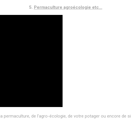
5.
Permaculture agroécologie etc…
 la permaculture, de l’agro-écologie, de votre potager ou encore de s