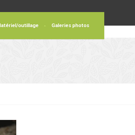
atériel/outillage
Galeries photos