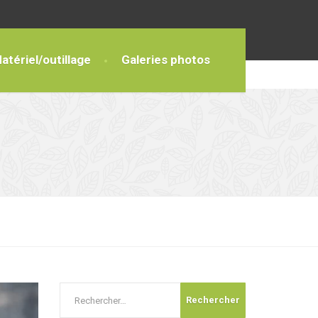
atériel/outillage
Galeries photos