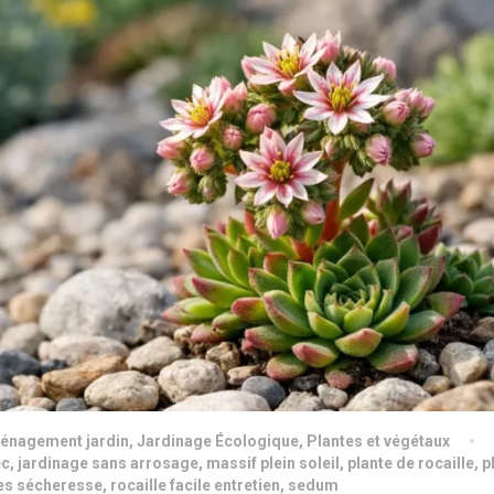
énagement jardin
,
Jardinage Écologique
,
Plantes et végétaux
ec
,
jardinage sans arrosage
,
massif plein soleil
,
plante de rocaille
,
p
tes sécheresse
,
rocaille facile entretien
,
sedum