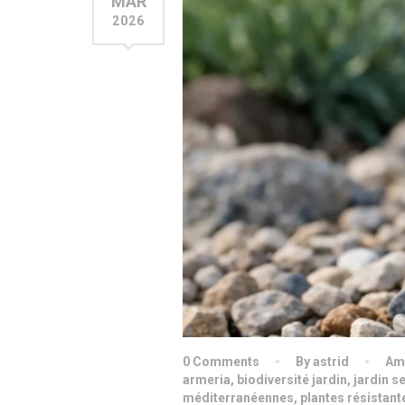
MAR
2026
0 Comments
By astrid
Am
armeria
,
biodiversité jardin
,
jardin s
méditerranéennes
,
plantes résistan