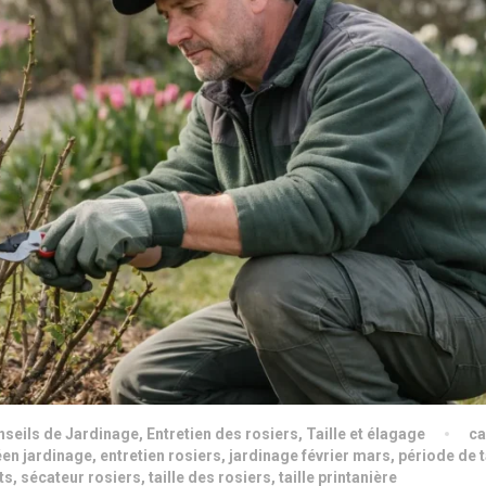
seils de Jardinage
,
Entretien des rosiers
,
Taille et élagage
ca
éen jardinage
,
entretien rosiers
,
jardinage février mars
,
période de t
ts
,
sécateur rosiers
,
taille des rosiers
,
taille printanière