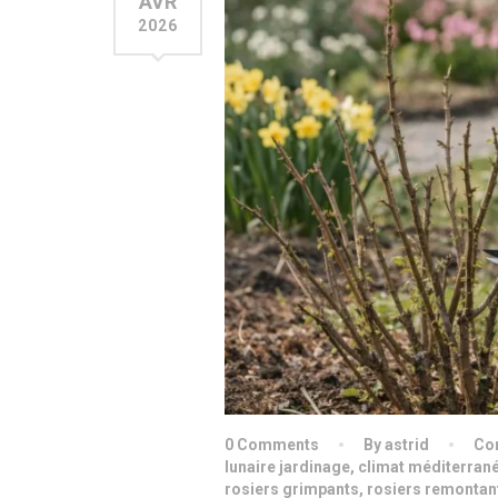
AVR
2026
0 Comments
By astrid
Con
lunaire jardinage
,
climat méditerran
rosiers grimpants
,
rosiers remontan