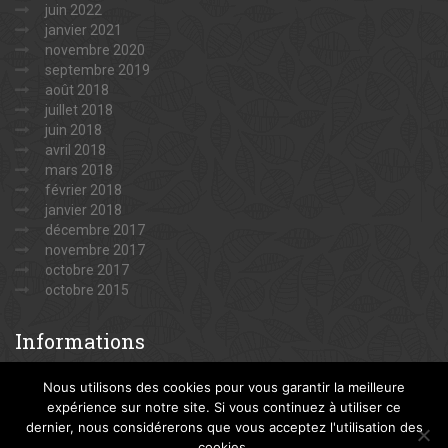
juin 2022
janvier 2021
novembre 2020
septembre 2019
août 2018
juillet 2018
juin 2018
avril 2018
mars 2018
février 2018
janvier 2018
décembre 2017
novembre 2017
octobre 2017
octobre 2015
Informations
Nous utilisons des cookies pour vous garantir la meilleure
Mentions légales
expérience sur notre site. Si vous continuez à utiliser ce
dernier, nous considérerons que vous acceptez l'utilisation des
cookies.