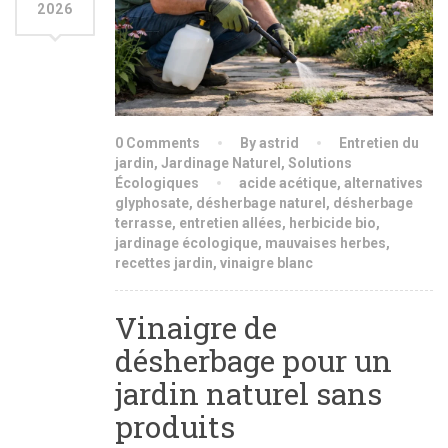
2026
0 Comments
By astrid
Entretien du
jardin
,
Jardinage Naturel
,
Solutions
Écologiques
acide acétique
,
alternatives
glyphosate
,
désherbage naturel
,
désherbage
terrasse
,
entretien allées
,
herbicide bio
,
jardinage écologique
,
mauvaises herbes
,
recettes jardin
,
vinaigre blanc
Vinaigre de
désherbage pour un
jardin naturel sans
produits